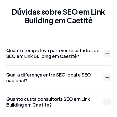
Dúvidas sobre SEO em Link
Building em Caetité
Quanto tempo leva para ver resultados de
SEO em Link Building em Caetité?
Resultados de SEO em Link Building em Caetité
Qual a diferença entre SEO local e SEO
podem aparecer entre 3-6 meses para palavras-
nacional?
chave menos competitivas. Para termos mais
disputados como 'advogado Link Building em
SEO local em Link Building em Caetité foca em
Caetité' ou 'dentista Link Building em Caetité', o
Quanto custa consultoria SEO em Link
aparecer para buscas específicas da região, como
Building em Caetité?
prazo pode ser de 6-12 meses. Otimizações técnicas
'SEO Link Building em Caetité' ou 'marketing digital
e Google Meu Negócio podem gerar resultados
Link Building em Caetité'. Usa estratégias como