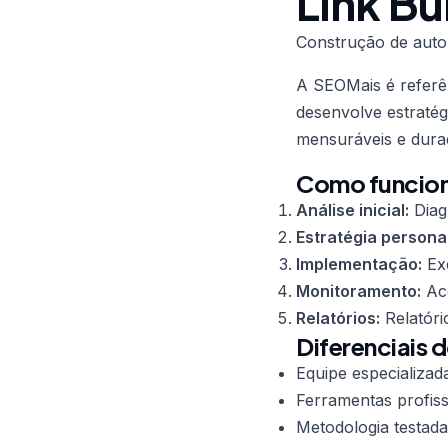
Link B
Construção de auto
A SEOMais é refer
desenvolve estratég
mensuráveis e dura
Como funciona
Análise inicial:
Diag
Estratégia persona
Implementação:
Exe
Monitoramento:
Aco
Relatórios:
Relatóri
Diferenciais d
Equipe especializad
Ferramentas profiss
Metodologia testada