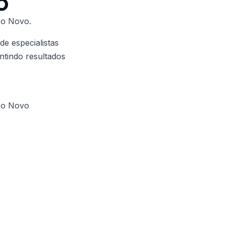
o
po Novo.
e especialistas
ntindo resultados
po Novo