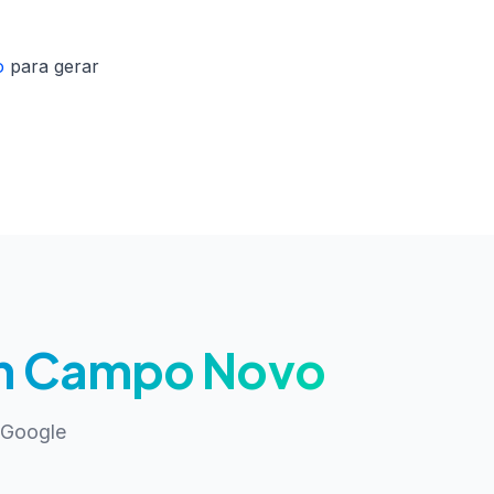
o
para gerar
em Campo Novo
 Google