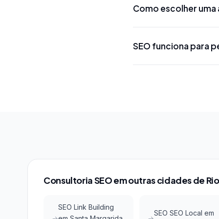
Como escolher uma 
projeto. Projetos loca
R$ 5.000 a R$ 15.000 
Procure uma agência 
SEO funciona para 
conhecimento das ferr
métodos, certificações
Sim! SEO local em Lin
menor concorrência em 
Google Maps com invest
Consultoria SEO em outras cidades de Rio
SEO Link Building
SEO SEO Local em
em Santa Margarida