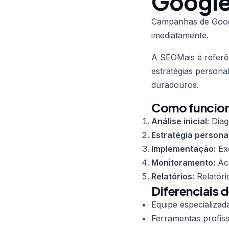
Google
Campanhas de Goog
imediatamente.
A SEOMais é refer
estratégias persona
duradouros.
Como funcion
Análise inicial:
Diag
Estratégia persona
Implementação:
Exe
Monitoramento:
Aco
Relatórios:
Relatóri
Diferenciais 
Equipe especializad
Ferramentas profiss