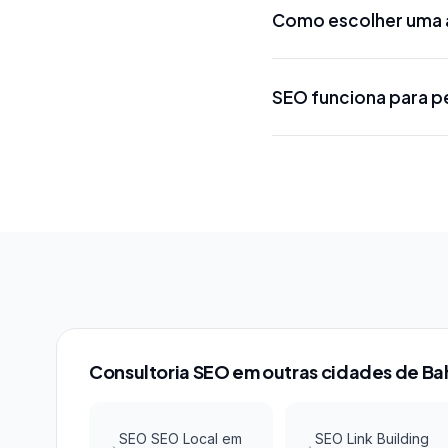
palavras-chave mais ge
Como escolher uma 
projeto. Projetos loca
R$ 5.000 a R$ 15.000 
Procure uma agência 
SEO funciona para 
conhecimento das ferr
métodos, certificações
Sim! SEO local em Goo
concorrência em buscas
Maps com investimento a
Consultoria SEO em outras cidades de Ba
SEO SEO Local em
SEO Link Building