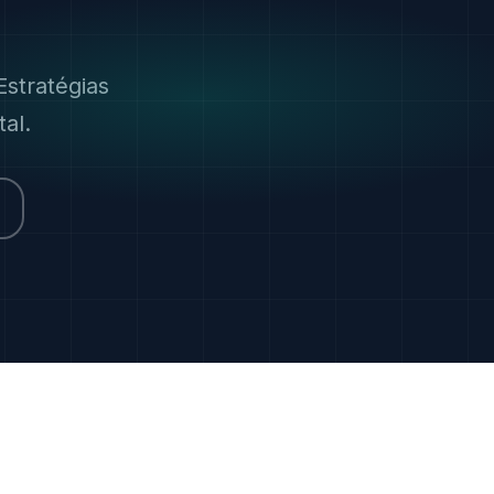
stratégias
al.