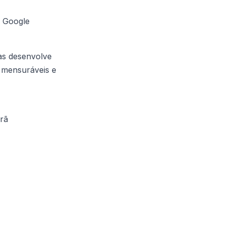
 Google
as desenvolve
s mensuráveis e
rã