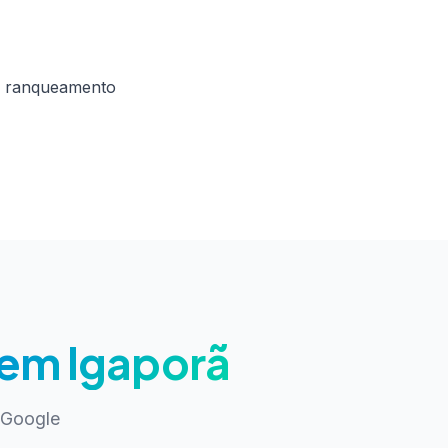
: ranqueamento
em Igaporã
 Google