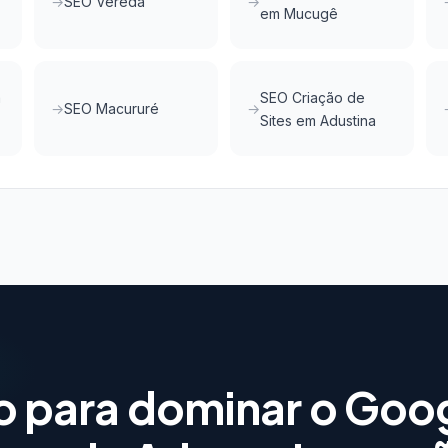
SEO Vereda
em Mucugê
m
SEO Criação de
SEO Macururé
Sites em Adustina
o para dominar o Goo