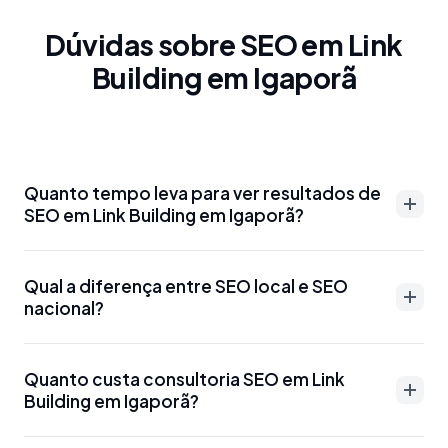
Dúvidas sobre SEO em Link
Building em Igaporã
Quanto tempo leva para ver resultados de
SEO em Link Building em Igaporã?
Resultados de SEO em Link Building em Igaporã
Qual a diferença entre SEO local e SEO
podem aparecer entre 3-6 meses para palavras-
nacional?
chave menos competitivas. Para termos mais
disputados como 'advogado Link Building em
SEO local em Link Building em Igaporã foca em
Igaporã' ou 'dentista Link Building em Igaporã', o
Quanto custa consultoria SEO em Link
aparecer para buscas específicas da região, como
Building em Igaporã?
prazo pode ser de 6-12 meses. Otimizações técnicas
'SEO Link Building em Igaporã' ou 'marketing digital
e Google Meu Negócio podem gerar resultados
Link Building em Igaporã'. Usa estratégias como