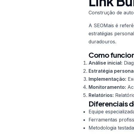
Link Bu
Construção de autor
A SEOMais é refer
estratégias persona
duradouros.
Como funciona
Análise inicial:
Diag
Estratégia persona
Implementação:
Exe
Monitoramento:
Aco
Relatórios:
Relatóri
Diferenciais d
Equipe especializad
Ferramentas profiss
Metodologia testada