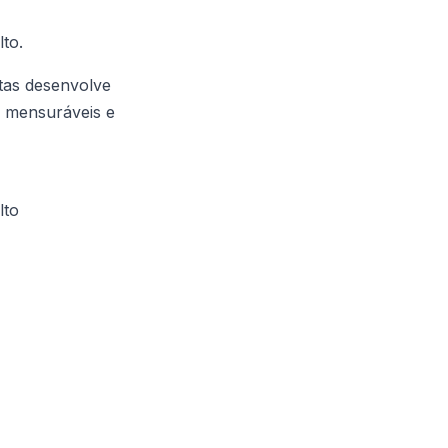
to.
tas desenvolve
s mensuráveis e
lto