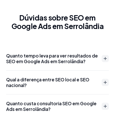
Dúvidas sobre SEO em
Google Ads em Serrolândia
Quanto tempo leva para ver resultados de
SEO em Google Ads em Serrolândia?
Resultados de SEO em Google Ads em Serrolândia
Qual a diferença entre SEO local e SEO
podem aparecer entre 3-6 meses para palavras-
nacional?
chave menos competitivas. Para termos mais
disputados como 'advogado Google Ads em
SEO local em Google Ads em Serrolândia foca em
Serrolândia' ou 'dentista Google Ads em
Quanto custa consultoria SEO em Google
aparecer para buscas específicas da região, como
Ads em Serrolândia?
Serrolândia', o prazo pode ser de 6-12 meses.
'SEO Google Ads em Serrolândia' ou 'marketing