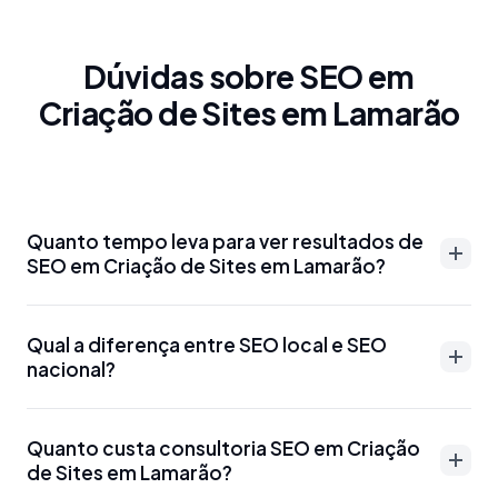
Dúvidas sobre SEO em
Criação de Sites em Lamarão
Quanto tempo leva para ver resultados de
SEO em Criação de Sites em Lamarão?
Resultados de SEO em Criação de Sites em Lamarão
Qual a diferença entre SEO local e SEO
podem aparecer entre 3-6 meses para palavras-
nacional?
chave menos competitivas. Para termos mais
disputados como 'advogado Criação de Sites em
SEO local em Criação de Sites em Lamarão foca em
Lamarão' ou 'dentista Criação de Sites em
Quanto custa consultoria SEO em Criação
aparecer para buscas específicas da região, como
de Sites em Lamarão?
Lamarão', o prazo pode ser de 6-12 meses.
'SEO Criação de Sites em Lamarão' ou 'marketing