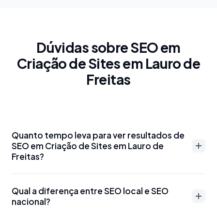
Dúvidas sobre SEO em
Criação de Sites em Lauro de
Freitas
Quanto tempo leva para ver resultados de
SEO em Criação de Sites em Lauro de
Freitas?
Resultados de SEO em Criação de Sites em Lauro de
Qual a diferença entre SEO local e SEO
Freitas podem aparecer entre 3-6 meses para
nacional?
palavras-chave menos competitivas. Para termos