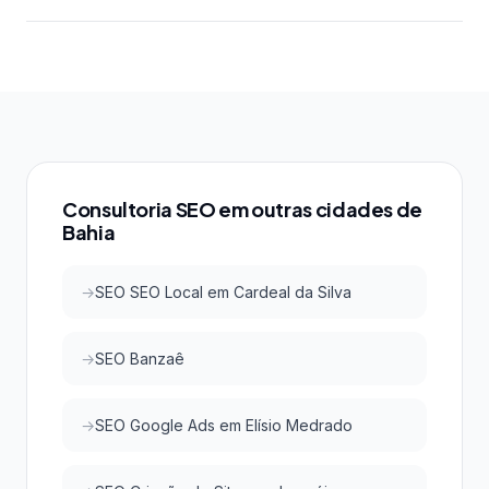
apresentar orçamento personalizado.
(Google Analytics, Search Console, Semrush),
Sim! SEO local em SEO Local em Muquém do São
transparência nos métodos, certificações do Google
Francisco é especialmente eficaz para pequenas
e boa reputação no mercado. A SEOMais atende
empresas. Com menor concorrência em buscas
todos esses critérios.
locais, é possível conquistar as primeiras posições
do Google e do Google Maps com investimento
acessível, atraindo clientes qualificados da região.
Consultoria SEO em outras cidades de
Bahia
SEO SEO Local em Cardeal da Silva
SEO Banzaê
SEO Google Ads em Elísio Medrado