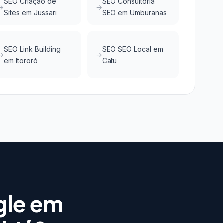
SEO Criação de
SEO Consultoria
Sites em Jussari
SEO em Umburanas
SEO Link Building
SEO SEO Local em
em Itororó
Catu
gle em