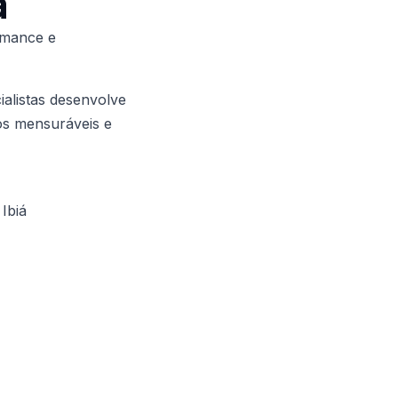
á
rmance e
alistas desenvolve
dos mensuráveis e
Ibiá