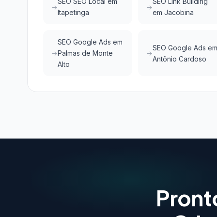
SEO SEO Local em
SEO Link Building
Itapetinga
em Jacobina
SEO Google Ads em
SEO Google Ads e
Palmas de Monte
Antônio Cardoso
Alto
Pront