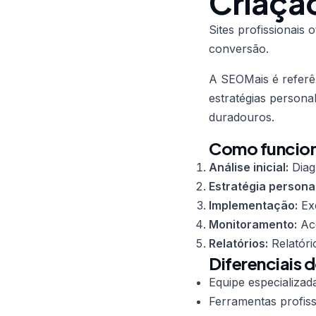
Criação
Sites profissionais
conversão.
A SEOMais é refer
estratégias persona
duradouros.
Como funciona
Análise inicial:
Diag
Estratégia persona
Implementação:
Exe
Monitoramento:
Aco
Relatórios:
Relatóri
Diferenciais 
Equipe especializad
Ferramentas profiss