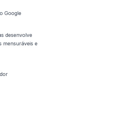
o Google
as desenvolve
os mensuráveis e
ador