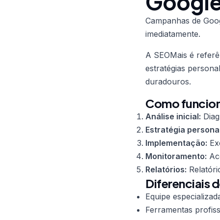
Google
Campanhas de Goog
imediatamente.
A SEOMais é refer
estratégias persona
duradouros.
Como funcion
Análise inicial:
Diag
Estratégia persona
Implementação:
Exe
Monitoramento:
Aco
Relatórios:
Relatóri
Diferenciais 
Equipe especializad
Ferramentas profiss