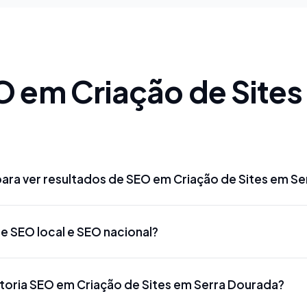
O em Criação de Sites
ara ver resultados de SEO em Criação de Sites em S
Criação de Sites em Serra Dourada podem aparecer entre
re SEO local e SEO nacional?
competitivas. Para termos mais disputados como 'advogad
tista Criação de Sites em Serra Dourada', o prazo pode se
de Sites em Serra Dourada foca em aparecer para buscas e
 Google Meu Negócio podem gerar resultados mais rápidos,
toria SEO em Criação de Sites em Serra Dourada?
ites em Serra Dourada' ou 'marketing digital Criação de S
ias como Google Meu Negócio, citações locais e conteúdo 