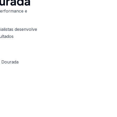
ourada
performance e
alistas desenvolve
ultados
a Dourada