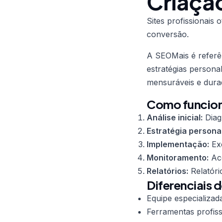
Criaçã
Sites profissionai
conversão.
A SEOMais é refer
estratégias persona
mensuráveis e dura
Como funciona
Análise inicial:
Diag
Estratégia persona
Implementação:
Exe
Monitoramento:
Aco
Relatórios:
Relatóri
Diferenciais 
Equipe especializad
Ferramentas profiss